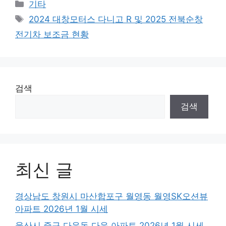
Categories
기타
Tags
2024 대창모터스 다니고 R 및 2025 전북순창
전기차 보조금 현황
검색
검색
최신 글
경상남도 창원시 마산합포구 월영동 월영SK오션뷰
아파트 2026년 1월 시세
울산시 중구 다운동 다운 아파트 2026년 1월 시세