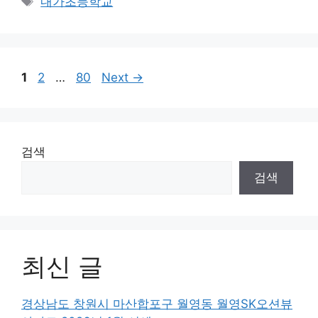
내가초등학교
Page
Page
Page
1
2
…
80
Next
→
검색
검색
최신 글
경상남도 창원시 마산합포구 월영동 월영SK오션뷰