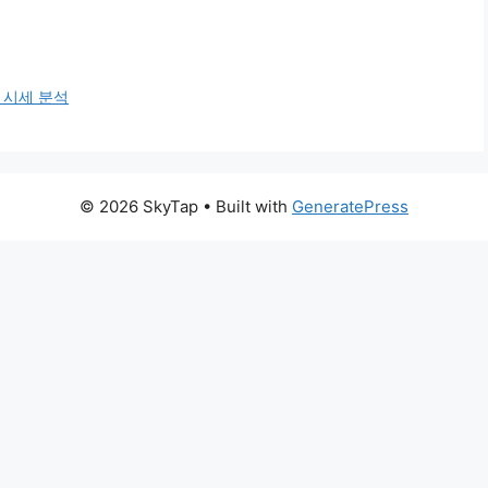
 시세 분석
© 2026 SkyTap
• Built with
GeneratePress