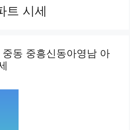
파트 시세
 중동 중흥신동아영남 아
시세