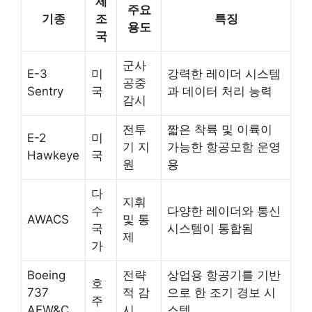
제
주요
기종
조
특징
용도
국
군사
E-3
미
강력한 레이더 시스템
공중
Sentry
국
과 데이터 처리 능력
감시
전투
짧은 착륙 및 이륙이
E-2
미
기 지
가능한 항공모함 운영
Hawkeye
국
원
용
다
지휘
수
다양한 레이더와 통신
AWACS
및 통
국
시스템이 통합됨
제
가
Boeing
전략
상업용 항공기를 기반
호
737
적 감
으로 한 조기 경보 시
주
AEW&C
시
스템