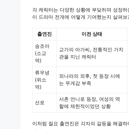
각 캐릭터는 다양한 상황에 부딪히며 성장하
이 드라마 전개에 어떻게 기여했는지 살펴보
출연진
이전 상태
송조아
교가의 아가씨, 전통적인 가치
(소교
관을 지닌 캐릭터
역)
류우녕
외나라의 외후, 첫 등장 시에
(위소
는 무게감 부족
역)
서촌 언니로 등장, 여성의 역
선로
할에 제한적이었던 상황
이처럼 절요 출연진은 각자의 갈등을 해결하