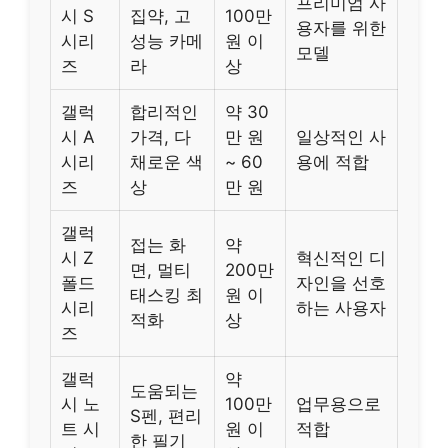
프리미엄 사
시 S
집약, 고
100만
용자를 위한
시리
성능 카메
원 이
모델
즈
라
상
갤럭
합리적인
약 30
시 A
가격, 다
만 원
일상적인 사
시리
채로운 색
~ 60
용에 적합
즈
상
만 원
갤럭
접는 화
약
시 Z
혁신적인 디
면, 멀티
200만
폴드
자인을 선호
태스킹 최
원 이
시리
하는 사용자
적화
상
즈
갤럭
약
도움되는
시 노
100만
업무용으로
S펜, 편리
트 시
원 이
적합
한 필기