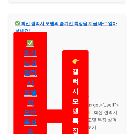
최신 갤럭시 모델의 숨겨진 특징을 지금 바로 알아
보세요!
최신
삼성
갤
갤럭
럭
시
시
모델
”
모
의
target=”_self”>
델
모든
최신 갤럭시
특
모델 특징 살펴
특징
보기
징
을