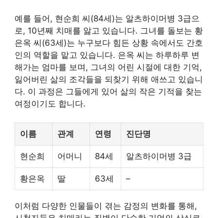
예를 들어, 현순희 씨(84세)는 알츠하이머병 3급으
로, 10년째 치매를 앓고 있습니다. 그녀를 돌보는 황
은옥 씨(63세)는 누구보다 힘든 상황 속에서도 간호
인의 역할을 맡고 있습니다. 은옥 씨는 하루하루 변
해가는 엄마를 보며, 그녀의 어린 시절에 대한 기억,
잃어버린 삶의 조각들을 되찾기 위해 애쓰고 있습니
다. 이 과정은 그들에게 있어 삶의 작은 기적을 찾는
여정이기도 합니다.
이름
관계
연령
진단명
현순희
어머니
84세
알츠하이머병 3급
황은옥
딸
63세
–
이처럼 다양한 인물들이 겪는 감정의 변화를 통해,
시청자들은 치매라는 질병이 단순한 기억의 상실로