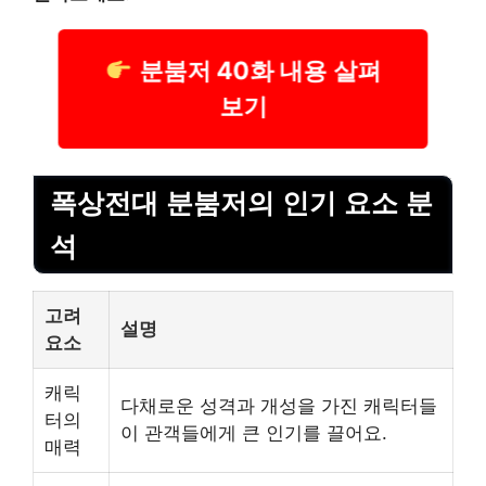
분붐저 40화 내용 살펴
보기
폭상전대 분붐저의 인기 요소 분
석
고려
설명
요소
캐릭
다채로운 성격과 개성을 가진 캐릭터들
터의
이 관객들에게 큰 인기를 끌어요.
매력