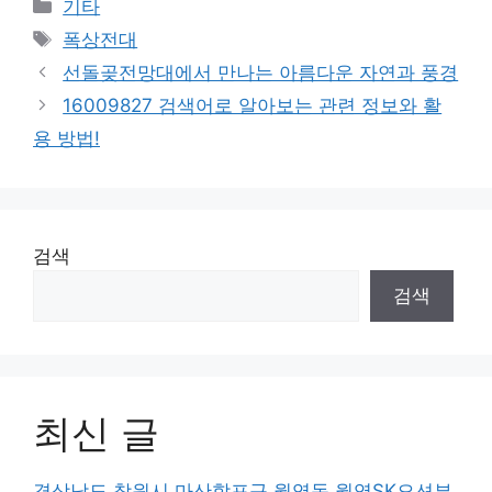
Categories
기타
Tags
폭상전대
선돌곶전망대에서 만나는 아름다운 자연과 풍경
16009827 검색어로 알아보는 관련 정보와 활
용 방법!
검색
검색
최신 글
경상남도 창원시 마산합포구 월영동 월영SK오션뷰